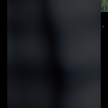
"On se sent complètement chez soi ici...."
"Une vue magnifique ..., Une paix onirique."